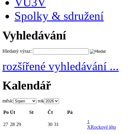
VU3V
Spolky & sdružení
Vyhledávání
Hledaný výraz:
rozšířené vyhledávání ...
Kalendář
měsíc
rok
Po
Út
St
Čt
Pá
1
27
28
29
30
31
X
Rockové léto