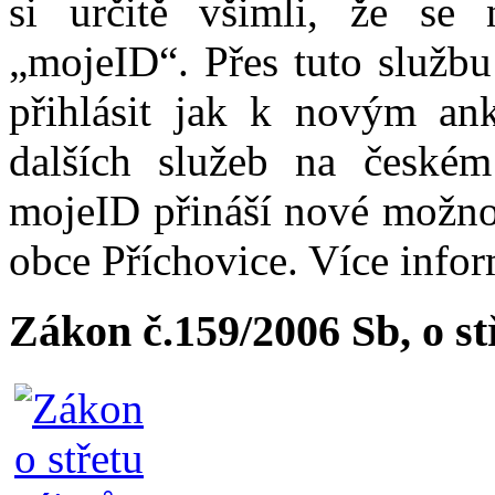
si určitě všimli, že se
„mojeID“. Přes tuto službu
přihlásit jak k novým ank
dalších služeb na české
mojeID přináší nové možno
obce Příchovice. Více info
Zákon č.159/2006 Sb, o s