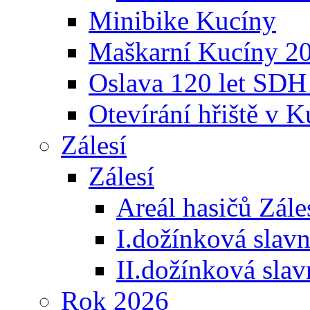
Minibike Kucíny
Maškarní Kucíny 2
Oslava 120 let SDH
Otevírání hřiště v 
Zálesí
Zálesí
Areál hasičů Zále
I.dožínková slav
II.dožínková sla
Rok 2026