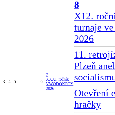
8
X
12. ročn
turnaje v
2026
11. retroj
Plzeň ane
socialism
7
X
XXI. ročník
3
4
5
6
VWODOKRTY
2026
Otevření 
hračky