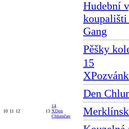
Hudební v
koupališti
Gang
Pěšky kol
15
X
Pozvánk
Den Chlu
14
Merklínsk
10
11
12
13
X
Den
Chlumčan