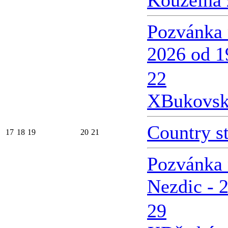
Kouzelná 
Pozvánka 
2026 od 1
22
X
Bukovsk
Country s
17
18
19
20
21
Pozvánka 
Nezdic - 
29