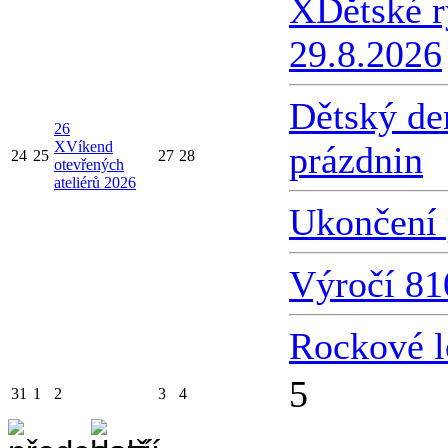
X
Dětské 
29.8.2026
Dětský de
26
X
Víkend
prázdnin
24
25
27
28
otevřených
ateliérů 2026
Ukončení 
Výročí 81
Rockové l
5
31
1
2
3
4