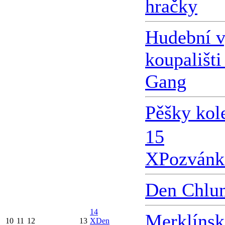
hračky
Hudební v
koupališti
Gang
Pěšky kol
15
X
Pozvánk
Den Chlu
14
Merklínsk
10
11
12
13
X
Den