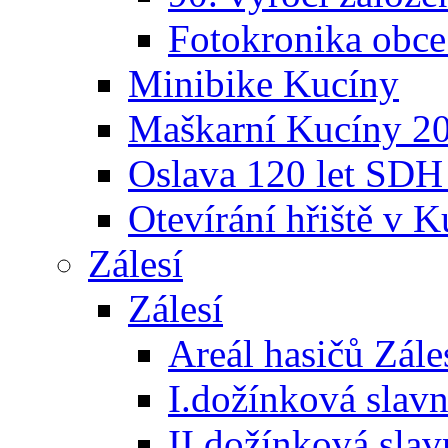
Fotokronika obc
Minibike Kucíny
Maškarní Kucíny 2
Oslava 120 let SDH
Otevírání hřiště v 
Zálesí
Zálesí
Areál hasičů Zále
I.dožínková slav
II.dožínková sla