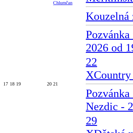
Chlumčan
Kouzelná 
Pozvánka 
2026 od 1
22
X
Country 
17
18
19
20
21
Pozvánka 
Nezdic - 
29