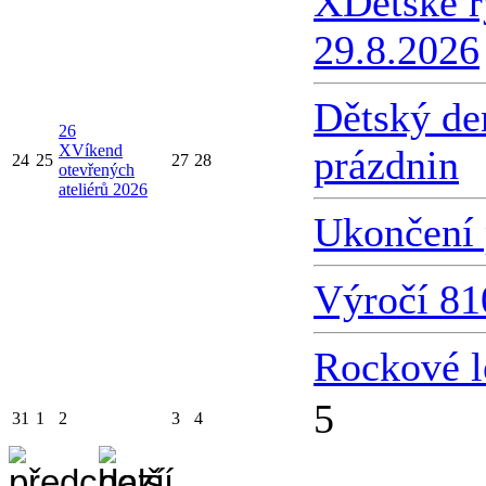
X
Dětské 
29.8.2026
Dětský de
26
X
Víkend
prázdnin
24
25
27
28
otevřených
ateliérů 2026
Ukončení 
Výročí 81
Rockové l
5
31
1
2
3
4