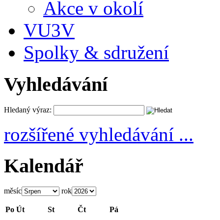
Akce v okolí
VU3V
Spolky & sdružení
Vyhledávání
Hledaný výraz:
rozšířené vyhledávání ...
Kalendář
měsíc
rok
Po
Út
St
Čt
Pá