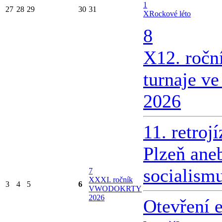
1
27
28
29
30
31
X
Rockové léto
8
X
12. ročn
turnaje v
2026
11. retroj
Plzeň ane
socialism
7
X
XXI. ročník
3
4
5
6
VWODOKRTY
2026
Otevření 