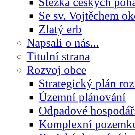
Stezka českých poh
Se sv. Vojtěchem ok
Zlatý erb
Napsali o nás...
Titulní strana
Rozvoj obce
Strategický plán ro
Územní plánování
Odpadové hospodář
Komplexní pozemko