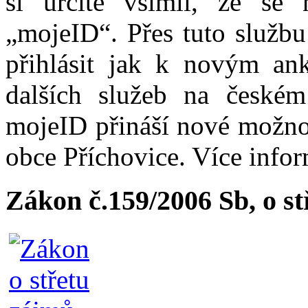
si určitě všimli, že se
„mojeID“. Přes tuto službu
přihlásit jak k novým ank
dalších služeb na české
mojeID přináší nové možno
obce Příchovice. Více info
Zákon č.159/2006 Sb, o s