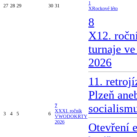
1
27
28
29
30
31
X
Rockové léto
8
X
12. ročn
turnaje v
2026
11. retroj
Plzeň ane
socialism
7
X
XXI. ročník
3
4
5
6
VWODOKRTY
2026
Otevření 