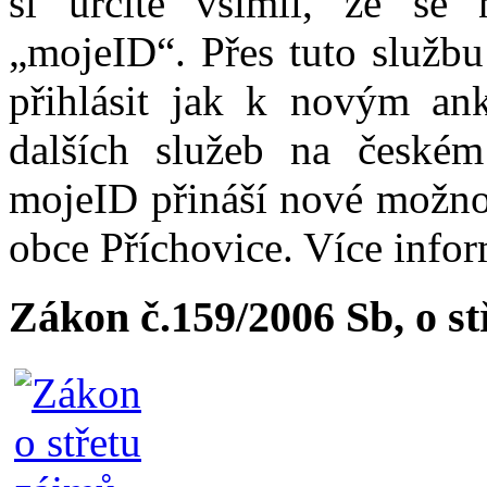
si určitě všimli, že se
„mojeID“. Přes tuto službu
přihlásit jak k novým ank
dalších služeb na české
mojeID přináší nové možno
obce Příchovice. Více info
Zákon č.159/2006 Sb, o s