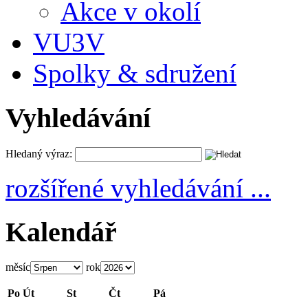
Akce v okolí
VU3V
Spolky & sdružení
Vyhledávání
Hledaný výraz:
rozšířené vyhledávání ...
Kalendář
měsíc
rok
Po
Út
St
Čt
Pá