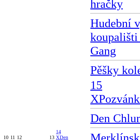
hračky
Hudební v
koupališti
Gang
Pěšky kol
15
X
Pozvánk
Den Chlu
14
Merklínsk
10
11
12
13
X
Den