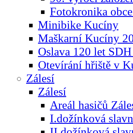
Fotokronika obc
Minibike Kucíny
Maškarní Kucíny 2
Oslava 120 let SDH
Otevírání hřiště v 
Zálesí
Zálesí
Areál hasičů Zále
I.dožínková slav
II.dožínková sla