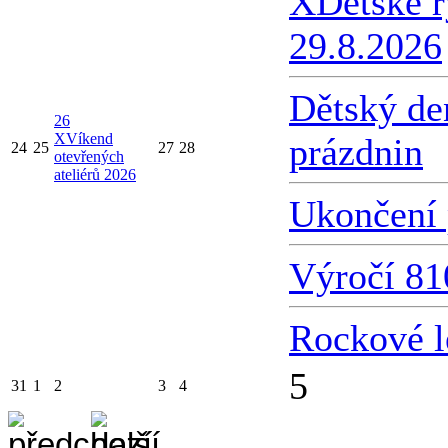
X
Dětské 
29.8.2026
Dětský de
26
X
Víkend
prázdnin
24
25
27
28
otevřených
ateliérů 2026
Ukončení 
Výročí 81
Rockové l
5
31
1
2
3
4