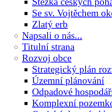
Stezka českých poh
Se sv. Vojtěchem ok
Zlatý erb
Napsali o nás...
Titulní strana
Rozvoj obce
Strategický plán ro
Územní plánování
Odpadové hospodář
Komplexní pozemko