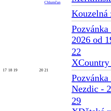
Chlumčan
Kouzelná 
Pozvánka 
2026 od 1
22
X
Country 
17
18
19
20
21
Pozvánka 
Nezdic - 
29