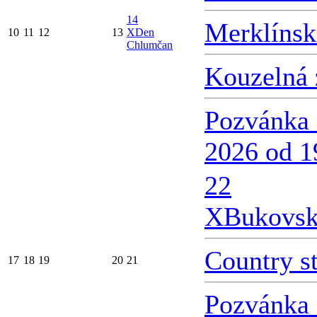
14
Merklínsk
10
11
12
13
X
Den
Chlumčan
Kouzelná 
Pozvánka 
2026 od 1
22
X
Bukovsk
Country s
17
18
19
20
21
Pozvánka 