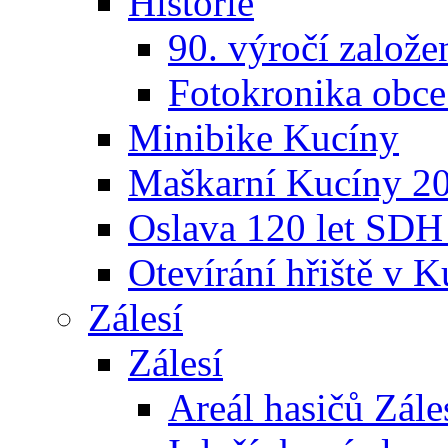
Historie
90. výročí založ
Fotokronika obc
Minibike Kucíny
Maškarní Kucíny 2
Oslava 120 let SDH
Otevírání hřiště v 
Zálesí
Zálesí
Areál hasičů Zále