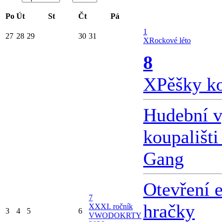
Po
Út
St
Čt
Pá
1
27
28
29
30
31
X
Rockové léto
8
X
Pěšky k
Hudební v
koupališti
Gang
Otevření 
7
hračky
X
XXI. ročník
3
4
5
6
VWODOKRTY