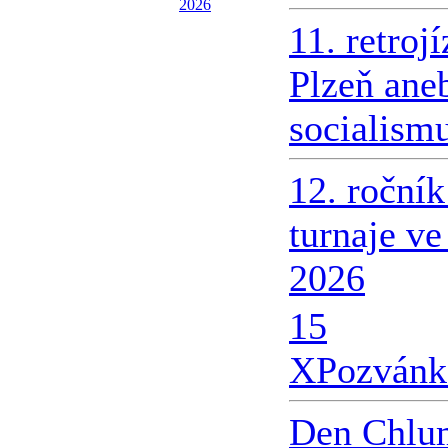
2026
11. retroj
Plzeň ane
socialism
12. roční
turnaje v
2026
15
X
Pozvánk
Den Chlu