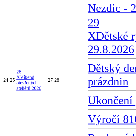
Nezdic - 
29
X
Dětské 
29.8.2026
Dětský de
26
X
Víkend
prázdnin
24
25
27
28
otevřených
ateliérů 2026
Ukončení 
Výročí 81