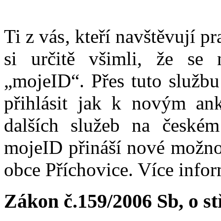
Ti z vás, kteří navštěvují p
si určitě všimli, že se
„mojeID“. Přes tuto službu
přihlásit jak k novým ank
dalších služeb na české
mojeID přináší nové možno
obce Příchovice. Více info
Zákon č.159/2006 Sb, o s