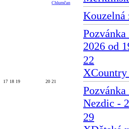
Chlumčan
Kouzelná 
Pozvánka 
2026 od 1
22
X
Country 
17
18
19
20
21
Pozvánka 
Nezdic - 
29