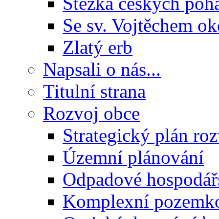
Stezka českých poh
Se sv. Vojtěchem ok
Zlatý erb
Napsali o nás...
Titulní strana
Rozvoj obce
Strategický plán ro
Územní plánování
Odpadové hospodář
Komplexní pozemko