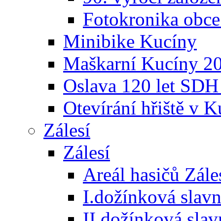
Fotokronika obc
Minibike Kucíny
Maškarní Kucíny 2
Oslava 120 let SDH
Otevírání hřiště v 
Zálesí
Zálesí
Areál hasičů Zále
I.dožínková slav
II.dožínková sla