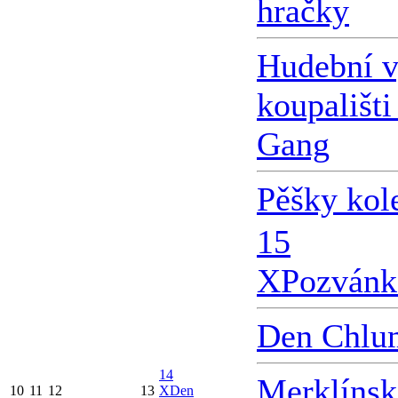
hračky
Hudební v
koupališti
Gang
Pěšky kol
15
X
Pozvánk
Den Chlu
14
Merklínsk
10
11
12
13
X
Den