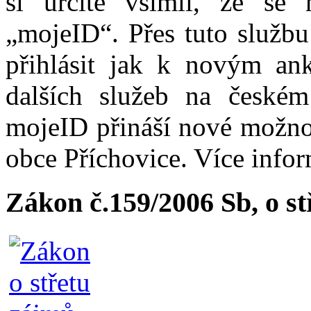
si určitě všimli, že se
„mojeID“. Přes tuto službu
přihlásit jak k novým ank
dalších služeb na české
mojeID přináší nové možno
obce Příchovice. Více info
Zákon č.159/2006 Sb, o s