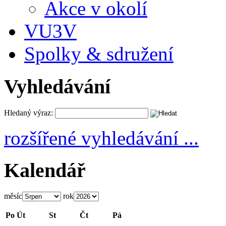
Akce v okolí
VU3V
Spolky & sdružení
Vyhledávání
Hledaný výraz:
rozšířené vyhledávání ...
Kalendář
měsíc
rok
Po
Út
St
Čt
Pá