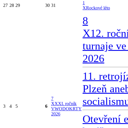
1
27
28
29
30
31
X
Rockové léto
8
X
12. ročn
turnaje v
2026
11. retroj
Plzeň ane
socialism
7
X
XXI. ročník
3
4
5
6
VWODOKRTY
2026
Otevření 