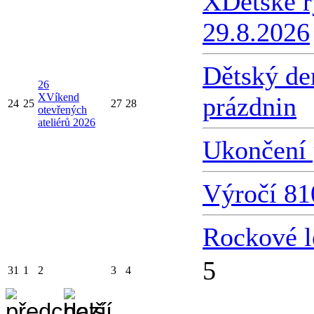
X
Dětské 
29.8.2026
Dětský de
26
X
Víkend
prázdnin
24
25
27
28
otevřených
ateliérů 2026
Ukončení 
Výročí 81
Rockové l
5
31
1
2
3
4