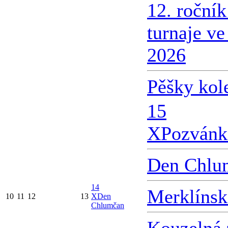
12. roční
turnaje v
2026
Pěšky kol
15
X
Pozvánk
Den Chlu
14
Merklínsk
10
11
12
13
X
Den
Chlumčan