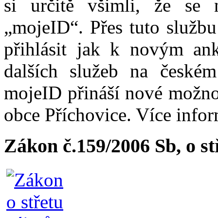
si určitě všimli, že se
„mojeID“. Přes tuto službu
přihlásit jak k novým ank
dalších služeb na české
mojeID přináší nové možno
obce Příchovice. Více info
Zákon č.159/2006 Sb, o s