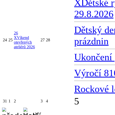
X
Dětské 
29.8.2026
Dětský de
26
X
Víkend
prázdnin
24
25
27
28
otevřených
ateliérů 2026
Ukončení 
Výročí 81
Rockové l
5
31
1
2
3
4