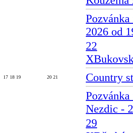
Kouzelná 
Pozvánka 
2026 od 1
22
X
Bukovsk
Country s
17
18
19
20
21
Pozvánka 
Nezdic - 
29