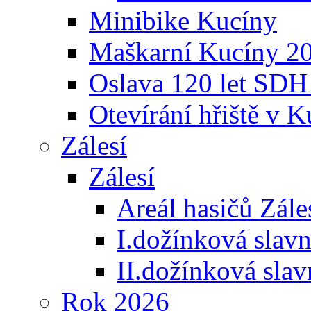
Minibike Kucíny
Maškarní Kucíny 2
Oslava 120 let SDH
Otevírání hřiště v 
Zálesí
Zálesí
Areál hasičů Zále
I.dožínková slav
II.dožínková sla
Rok 2026