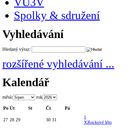
VU3V
Spolky & sdružení
Vyhledávání
Hledaný výraz:
rozšířené vyhledávání ...
Kalendář
měsíc
rok
Po
Út
St
Čt
Pá
1
27
28
29
30
31
X
Rockové léto