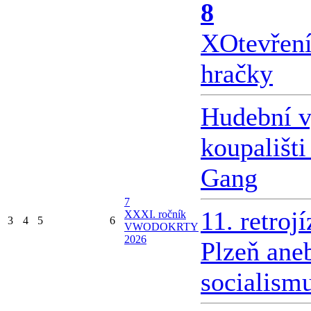
8
X
Otevřen
hračky
Hudební v
koupališti
Gang
7
11. retroj
X
XXI. ročník
3
4
5
6
VWODOKRTY
2026
Plzeň ane
socialism