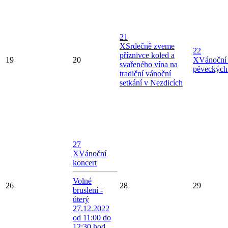
21
X
Srdečně zveme
22
příznivce koled a
19
20
X
Vánoční 
svařeného vína na
pěveckých
tradiční vánoční
setkání v Nezdicích
27
X
Vánoční
koncert
Volné
26
28
29
bruslení -
úterý
27.12.2022
od 11:00 do
12:30 hod.