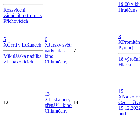
19:00 v k
Rozsvícení
Hradčany.
vánočního stromu v
Příchovicích
8
5
6
X
Promítán
X
Čerti v Lužanech
X
Jurský svět:
Pyrenejí
nadvláda -
7
Mikulášská nadílka
kino
18.výroční
v Libákovicích
Chlumčany
Hlásku
15
13
X
Na kole 
X
Láska hory
12
14
Čech - čtv
přenáší - kino
15.12.202
Chlumčany
hod.