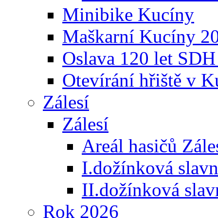
Minibike Kucíny
Maškarní Kucíny 2
Oslava 120 let SDH
Otevírání hřiště v 
Zálesí
Zálesí
Areál hasičů Zále
I.dožínková slav
II.dožínková sla
Rok 2026