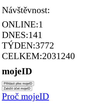
Návštěvnost:
ONLINE:
1
DNES:
141
TÝDEN:
3772
CELKEM:
2031240
mojeID
Proč mojeID