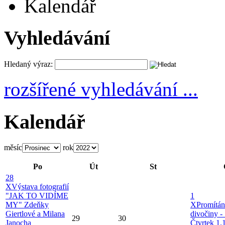
Kalendář
Vyhledávání
Hledaný výraz:
rozšířené vyhledávání ...
Kalendář
měsíc
rok
Po
Út
St
28
X
Výstava fotografií
"JAK TO VIDÍME
1
MY" Zdeňky
X
Promítán
Giertlové a Milana
divočiny -
29
30
Janocha
Čtvrtek 1.