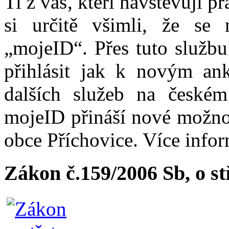
Ti z vás, kteří navštěvují p
si určitě všimli, že se
„mojeID“. Přes tuto službu
přihlásit jak k novým ank
dalších služeb na české
mojeID přináší nové možno
obce Příchovice. Více info
Zákon č.159/2006 Sb, o s