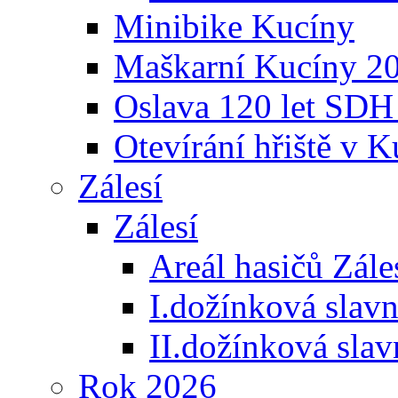
Minibike Kucíny
Maškarní Kucíny 2
Oslava 120 let SDH
Otevírání hřiště v 
Zálesí
Zálesí
Areál hasičů Zále
I.dožínková slav
II.dožínková sla
Rok 2026