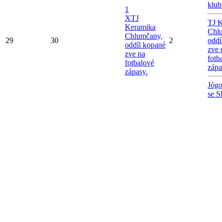
klub
1
X
TJ
TJ 
Keramika
Chl
Chlumčany,
29
30
2
oddí
oddíl kopané
zve 
zve na
fotb
fotbalové
zápa
zápasy.
Jógo
se S