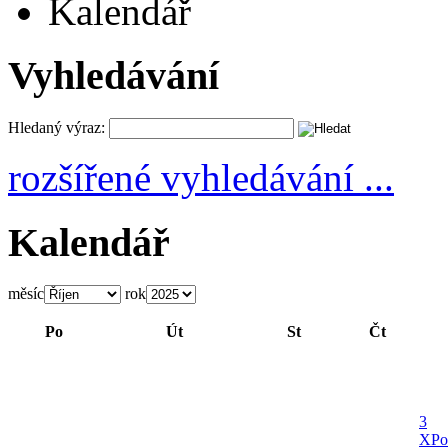
Kalendář
Vyhledávání
Hledaný výraz:
rozšířené vyhledávání ...
Kalendář
měsíc
rok
Po
Út
St
Čt
3
X
Po