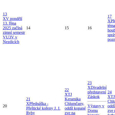
13
17
X
V pondělí
X
Př
13. října
téma
2025 začíná
14
15
16
houb
zimní semestr
sprá
VU3V v
pozn
Nezdicích
23
X
Divadelní
22
představení
24
X
TJ
Záskok
X
TJ
21
Keramika
Chl
X
Přednáška -
Chlumčany,
20
Výstavy v
oddí
Přeštické kořeny J. J.
oddíl kopané
Domu
zve 
Ryby
zve na