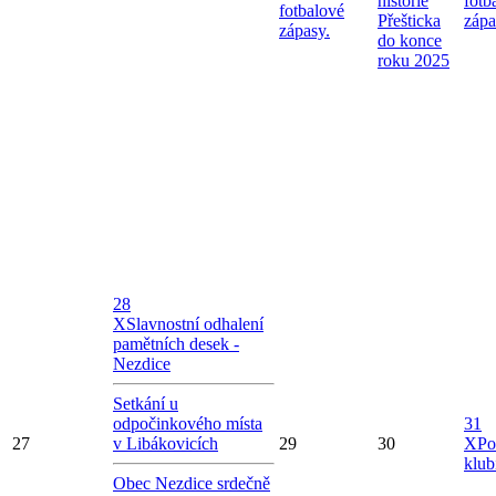
historie
fotb
fotbalové
Přešticka
zápa
zápasy.
do konce
roku 2025
28
X
Slavnostní odhalení
pamětních desek -
Nezdice
Setkání u
odpočinkového místa
31
27
v Libákovicích
29
30
X
Po
klub
Obec Nezdice srdečně