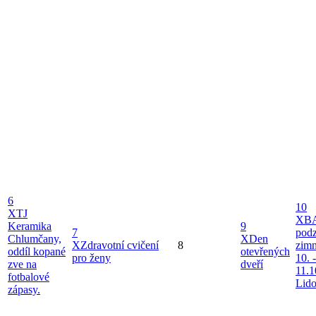
6
10
X
TJ
X
B
Keramika
9
7
podz
Chlumčany,
X
Den
X
Zdravotní cvičení
8
zimn
oddíl kopané
otevřených
pro ženy
10. -
zve na
dveří
11.1
fotbalové
Lid
zápasy.