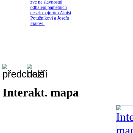
zve na slavnostní
odhalení pamětních
desek majorům Aloisi
Potužníkovi a Josefu
Fialovi.
Interakt. mapa