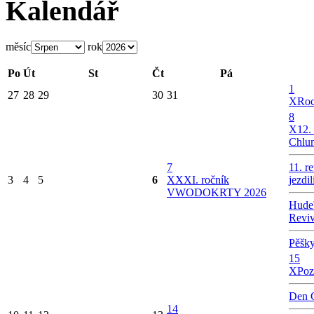
Kalendář
měsíc
rok
Po
Út
St
Čt
Pá
1
27
28
29
30
31
X
Roc
8
X
12.
Chlu
7
11. r
3
4
5
6
X
XXI. ročník
jezdi
VWODOKRTY 2026
Hudeb
Revi
Pěšk
15
X
Poz
Den 
14