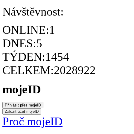
Návštěvnost:
ONLINE:
1
DNES:
5
TÝDEN:
1454
CELKEM:
2028922
mojeID
Proč mojeID