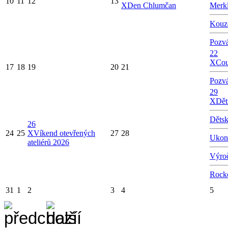
10
11
12
13
X
Den Chlumčan
Merkl
Kouze
Pozvá
22
X
Cou
17
18
19
20
21
Pozvá
29
X
Dět
Dětsk
26
24
25
X
Víkend otevřených
27
28
Ukonč
ateliérů 2026
Výroč
Rocko
31
1
2
3
4
5