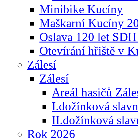
Minibike Kucíny
Maškarní Kucíny 2
Oslava 120 let SDH
Otevírání hřiště v 
Zálesí
Zálesí
Areál hasičů Zále
I.dožínková slav
II.dožínková sla
Rok 2026