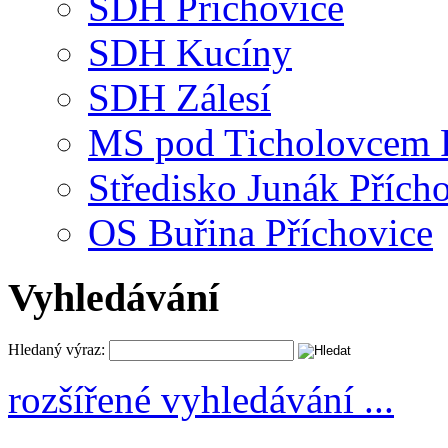
SDH Příchovice
SDH Kucíny
SDH Zálesí
MS pod Ticholovcem P
Středisko Junák Přích
OS Buřina Příchovice
Vyhledávání
Hledaný výraz:
rozšířené vyhledávání ...