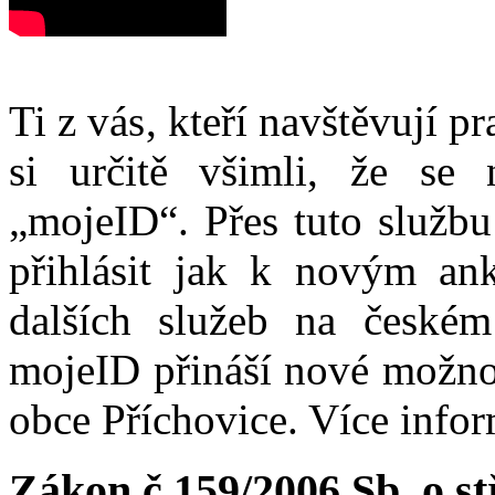
Ti z vás, kteří navštěvují p
si určitě všimli, že se
„mojeID“. Přes tuto službu
přihlásit jak k novým ank
dalších služeb na české
mojeID přináší nové možno
obce Příchovice. Více info
Zákon č.159/2006 Sb, o s