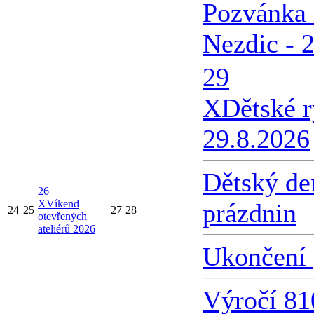
Pozvánka 
Nezdic - 
29
X
Dětské 
29.8.2026
Dětský de
26
X
Víkend
prázdnin
24
25
27
28
otevřených
ateliérů 2026
Ukončení 
Výročí 81