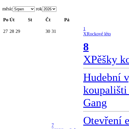
měsíc
rok
Po
Út
St
Čt
Pá
1
27
28
29
30
31
X
Rockové léto
8
X
Pěšky k
Hudební v
koupališti
Gang
Otevření 
7