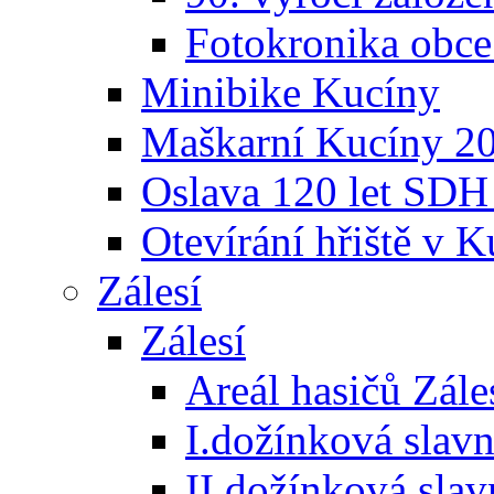
Fotokronika obc
Minibike Kucíny
Maškarní Kucíny 2
Oslava 120 let SDH
Otevírání hřiště v 
Zálesí
Zálesí
Areál hasičů Zále
I.dožínková slav
II.dožínková sla