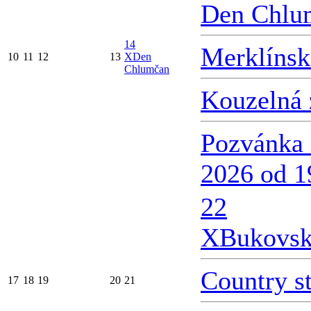
Den Chlu
14
Merklínsk
10
11
12
13
X
Den
Chlumčan
Kouzelná 
Pozvánka 
2026 od 1
22
X
Bukovsk
Country s
17
18
19
20
21