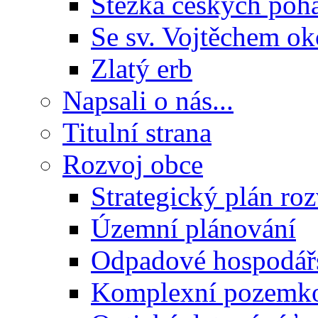
Stezka českých poh
Se sv. Vojtěchem ok
Zlatý erb
Napsali o nás...
Titulní strana
Rozvoj obce
Strategický plán ro
Územní plánování
Odpadové hospodář
Komplexní pozemko