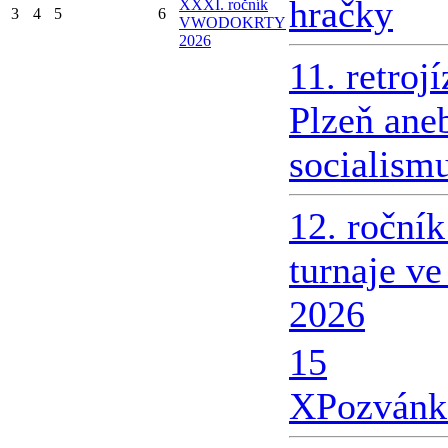
hračky
X
XXI. ročník
3
4
5
6
VWODOKRTY
2026
11. retroj
Plzeň ane
socialism
12. roční
turnaje v
2026
15
X
Pozvánk