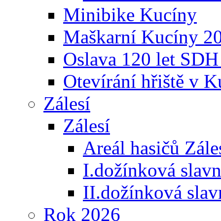
Minibike Kucíny
Maškarní Kucíny 2
Oslava 120 let SDH
Otevírání hřiště v 
Zálesí
Zálesí
Areál hasičů Zále
I.dožínková slav
II.dožínková sla
Rok 2026