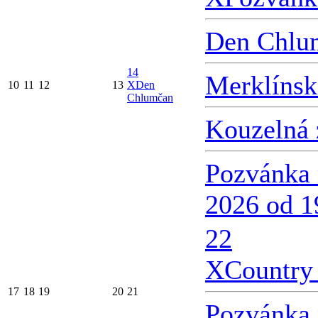
Den Chlu
14
Merklínsk
10
11
12
13
X
Den
Chlumčan
Kouzelná 
Pozvánka 
2026 od 1
22
X
Country 
17
18
19
20
21
Pozvánka 