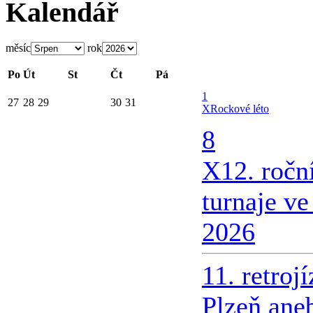
Kalendář
měsíc
rok
Po
Út
St
Čt
Pá
1
27
28
29
30
31
X
Rockové léto
8
X
12. ročn
turnaje v
2026
11. retroj
Plzeň ane