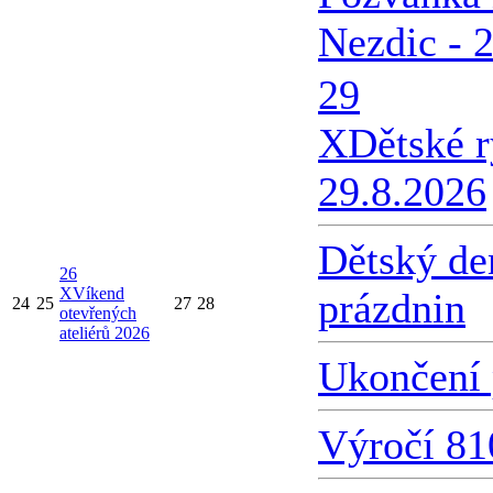
Nezdic - 
29
X
Dětské 
29.8.2026
Dětský de
26
X
Víkend
prázdnin
24
25
27
28
otevřených
ateliérů 2026
Ukončení 
Výročí 81