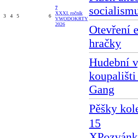
socialism
7
X
XXI. ročník
3
4
5
6
VWODOKRTY
2026
Otevření 
hračky
Hudební v
koupališti
Gang
Pěšky kol
15
X
Pozvánk