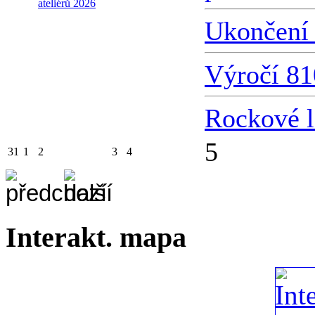
ateliérů 2026
Ukončení 
Výročí 81
Rockové l
5
31
1
2
3
4
Interakt. mapa