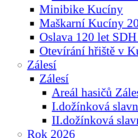
Minibike Kucíny
Maškarní Kucíny 2
Oslava 120 let SDH
Otevírání hřiště v 
Zálesí
Zálesí
Areál hasičů Zále
I.dožínková slav
II.dožínková sla
Rok 2026