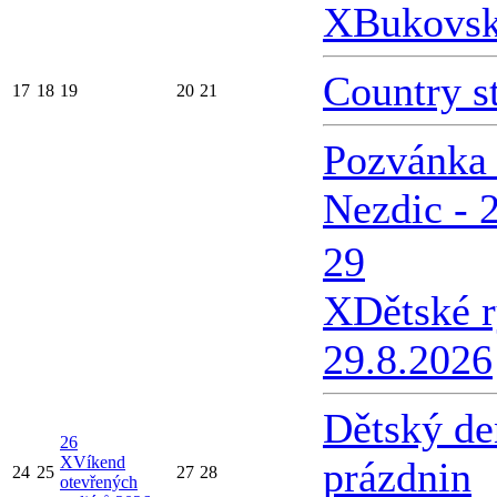
X
Bukovsk
Country s
17
18
19
20
21
Pozvánka 
Nezdic - 
29
X
Dětské 
29.8.2026
Dětský de
26
X
Víkend
prázdnin
24
25
27
28
otevřených