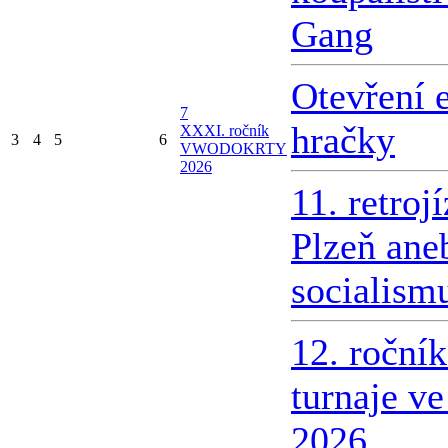
Gang
Otevření 
7
hračky
X
XXI. ročník
3
4
5
6
VWODOKRTY
2026
11. retroj
Plzeň ane
socialism
12. roční
turnaje v
2026