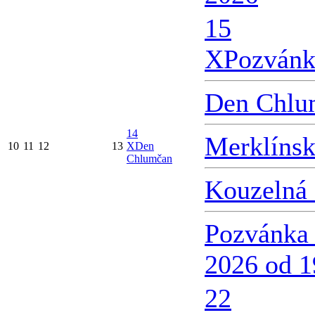
15
X
Pozvánk
Den Chlu
14
Merklínsk
10
11
12
13
X
Den
Chlumčan
Kouzelná 
Pozvánka 
2026 od 1
22