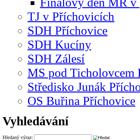
Finálový den MR v 
TJ v Příchovicích
SDH Příchovice
SDH Kucíny
SDH Zálesí
MS pod Ticholovcem P
Středisko Junák Přích
OS Buřina Příchovice
Vyhledávání
Hledaný výraz: