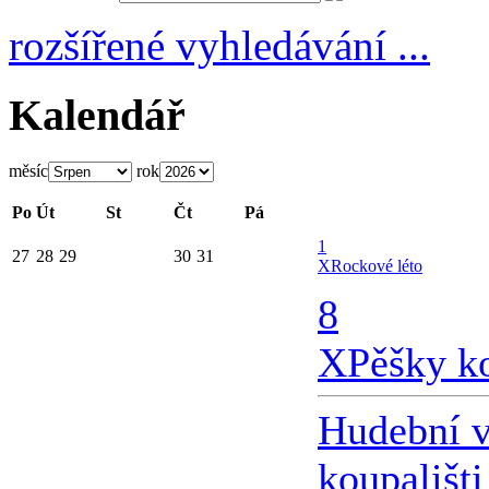
rozšířené vyhledávání ...
Kalendář
měsíc
rok
Po
Út
St
Čt
Pá
1
27
28
29
30
31
X
Rockové léto
8
X
Pěšky k
Hudební v
koupališti