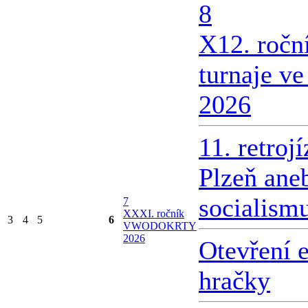
8
X
12. ročn
turnaje v
2026
11. retroj
Plzeň ane
socialism
7
X
XXI. ročník
3
4
5
6
VWODOKRTY
2026
Otevření 
hračky