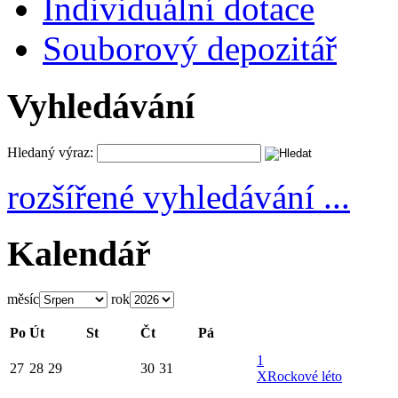
Individuální dotace
Souborový depozitář
Vyhledávání
Hledaný výraz:
rozšířené vyhledávání ...
Kalendář
měsíc
rok
Po
Út
St
Čt
Pá
1
27
28
29
30
31
X
Rockové léto