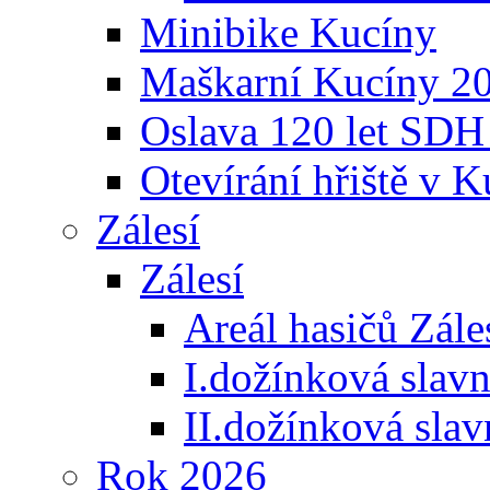
Minibike Kucíny
Maškarní Kucíny 2
Oslava 120 let SDH
Otevírání hřiště v 
Zálesí
Zálesí
Areál hasičů Zále
I.dožínková slav
II.dožínková sla
Rok 2026