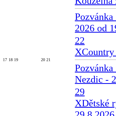
Kouzelná 
Pozvánka 
2026 od 1
22
X
Country 
17
18
19
20
21
Pozvánka 
Nezdic - 
29
X
Dětské 
29.8.2026