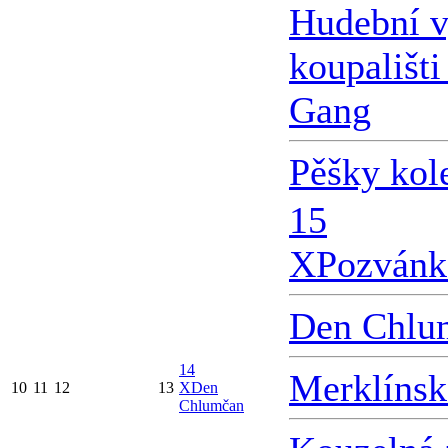
Hudební v
koupališti
Gang
Pěšky kol
15
X
Pozvánk
Den Chlu
14
Merklínsk
10
11
12
13
X
Den
Chlumčan