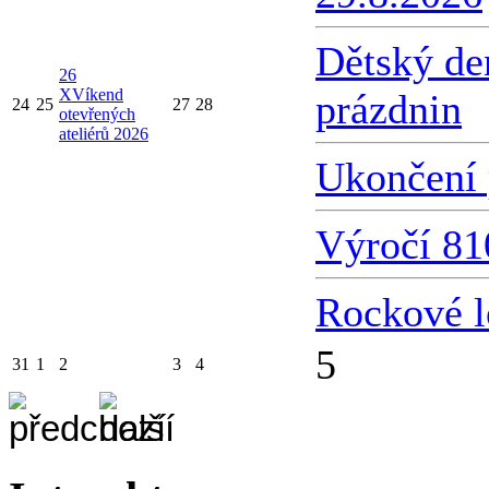
Dětský de
26
X
Víkend
prázdnin
24
25
27
28
otevřených
ateliérů 2026
Ukončení 
Výročí 81
Rockové l
5
31
1
2
3
4