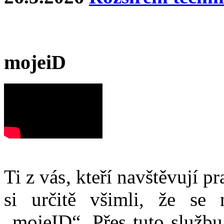
mojeiD
Ti z vás, kteří navštěvují p
si určitě všimli, že se
„mojeID“. Přes tuto službu