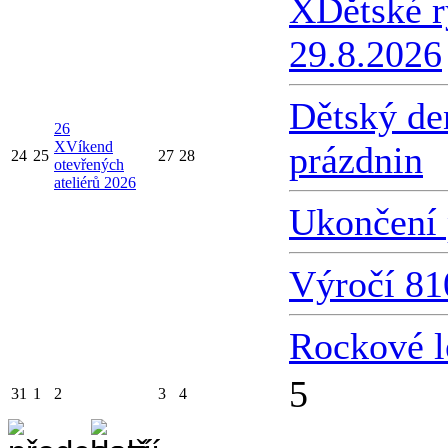
X
Dětské 
29.8.2026
Dětský de
26
X
Víkend
prázdnin
24
25
27
28
otevřených
ateliérů 2026
Ukončení 
Výročí 81
Rockové l
5
31
1
2
3
4