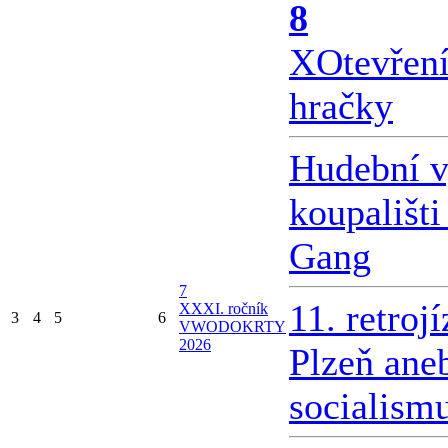
8
X
Otevřen
hračky
Hudební v
koupališti
Gang
7
11. retroj
X
XXI. ročník
3
4
5
6
VWODOKRTY
2026
Plzeň ane
socialism