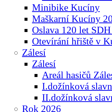
Minibike Kucíny
Maškarní Kucíny 2
Oslava 120 let SDH
Otevírání hřiště v 
Zálesí
Zálesí
Areál hasičů Zále
I.dožínková slav
II.dožínková sla
Rok 2026