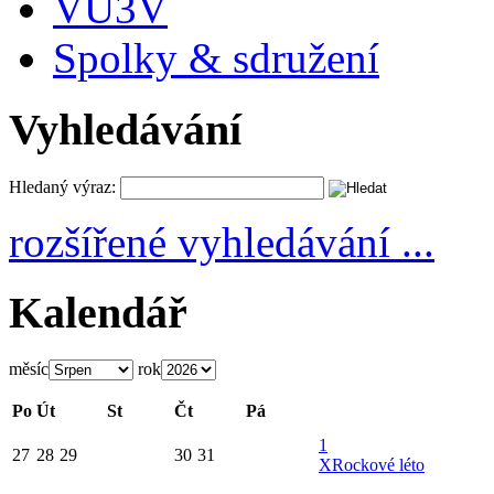
VU3V
Spolky & sdružení
Vyhledávání
Hledaný výraz:
rozšířené vyhledávání ...
Kalendář
měsíc
rok
Po
Út
St
Čt
Pá
1
27
28
29
30
31
X
Rockové léto