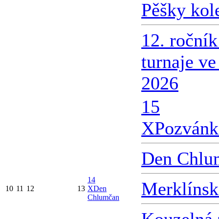
Pěšky kol
12. roční
turnaje v
2026
15
X
Pozvánk
Den Chlu
14
Merklínsk
10
11
12
13
X
Den
Chlumčan