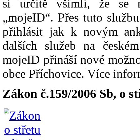
si určitě všimli, že se
„mojeID“. Přes tuto službu
přihlásit jak k novým ank
dalších služeb na české
mojeID přináší nové možno
obce Příchovice. Více info
Zákon č.159/2006 Sb, o s