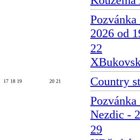
Kouzelná 
Pozvánka 
2026 od 1
22
X
Bukovsk
Country s
17
18
19
20
21
Pozvánka 
Nezdic - 
29