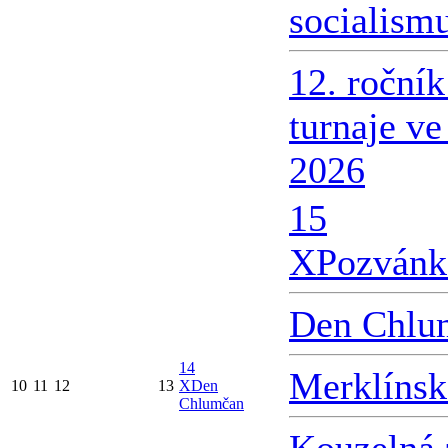
socialism
12. roční
turnaje v
2026
15
X
Pozvánk
Den Chlu
14
Merklínsk
10
11
12
13
X
Den
Chlumčan