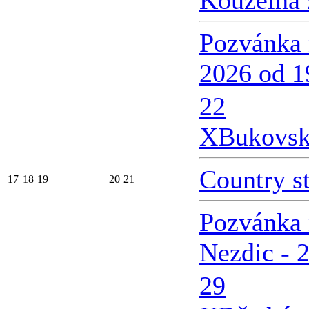
Kouzelná 
Pozvánka 
2026 od 1
22
X
Bukovsk
Country s
17
18
19
20
21
Pozvánka 
Nezdic - 
29