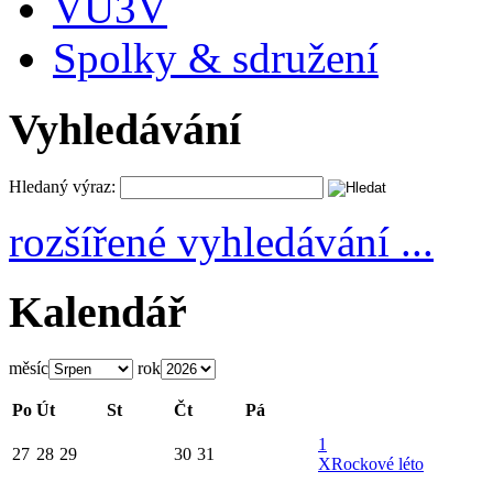
VU3V
Spolky & sdružení
Vyhledávání
Hledaný výraz:
rozšířené vyhledávání ...
Kalendář
měsíc
rok
Po
Út
St
Čt
Pá
1
27
28
29
30
31
X
Rockové léto