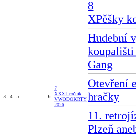
8
X
Pěšky k
Hudební v
koupališti
Gang
Otevření 
7
hračky
X
XXI. ročník
3
4
5
6
VWODOKRTY
2026
11. retroj
Plzeň ane