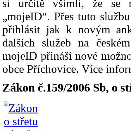
si určitě všimli, že se
„mojeID“. Přes tuto službu
přihlásit jak k novým ank
dalších služeb na české
mojeID přináší nové možno
obce Příchovice. Více info
Zákon č.159/2006 Sb, o s