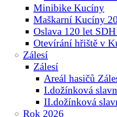
Minibike Kucíny
Maškarní Kucíny 2
Oslava 120 let SDH
Otevírání hřiště v 
Zálesí
Zálesí
Areál hasičů Zále
I.dožínková slav
II.dožínková sla
Rok 2026