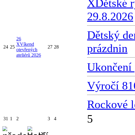
X
Dětské 
29.8.2026
Dětský de
26
X
Víkend
prázdnin
24
25
27
28
otevřených
ateliérů 2026
Ukončení 
Výročí 81
Rockové l
5
31
1
2
3
4