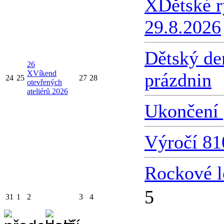
X
Dětské 
29.8.2026
Dětský de
26
X
Víkend
prázdnin
24
25
27
28
otevřených
ateliérů 2026
Ukončení 
Výročí 81
Rockové l
5
31
1
2
3
4