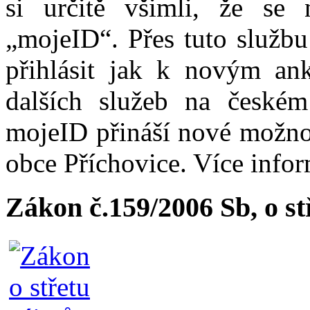
si určitě všimli, že se
„mojeID“. Přes tuto službu
přihlásit jak k novým ank
dalších služeb na české
mojeID přináší nové možno
obce Příchovice. Více info
Zákon č.159/2006 Sb, o s