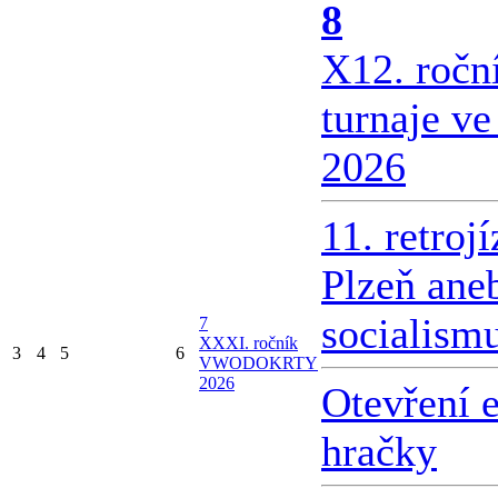
8
X
12. ročn
turnaje v
2026
11. retroj
Plzeň ane
socialism
7
X
XXI. ročník
3
4
5
6
VWODOKRTY
2026
Otevření 
hračky