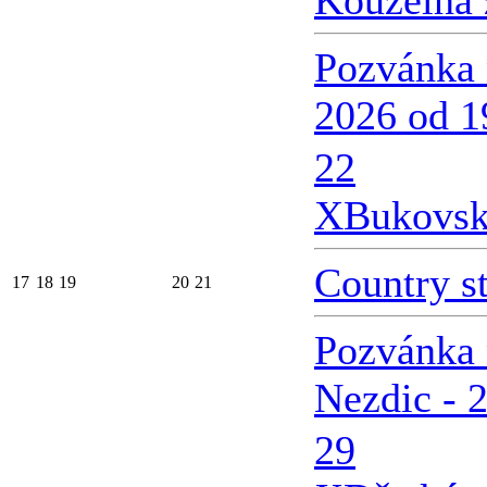
Kouzelná 
Pozvánka 
2026 od 1
22
X
Bukovsk
Country s
17
18
19
20
21
Pozvánka 
Nezdic - 
29