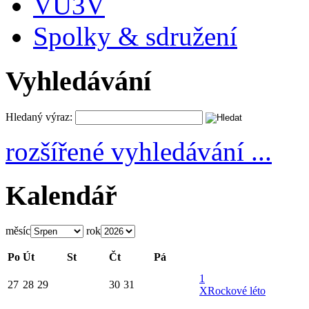
VU3V
Spolky & sdružení
Vyhledávání
Hledaný výraz:
rozšířené vyhledávání ...
Kalendář
měsíc
rok
Po
Út
St
Čt
Pá
1
27
28
29
30
31
X
Rockové léto