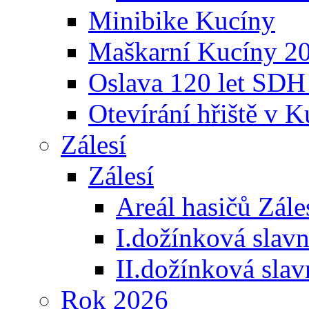
Minibike Kucíny
Maškarní Kucíny 2
Oslava 120 let SDH
Otevírání hřiště v 
Zálesí
Zálesí
Areál hasičů Zále
I.dožínková slav
II.dožínková sla
Rok 2026