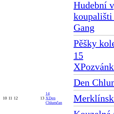
Hudební v
koupališti
Gang
Pěšky kol
15
X
Pozvánk
Den Chlu
14
Merklínsk
10
11
12
13
X
Den
Chlumčan