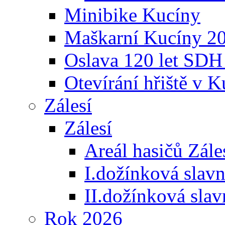
Minibike Kucíny
Maškarní Kucíny 2
Oslava 120 let SDH
Otevírání hřiště v 
Zálesí
Zálesí
Areál hasičů Zále
I.dožínková slav
II.dožínková sla
Rok 2026