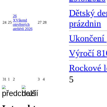
Dětský de
26
X
Víkend
prázdnin
24
25
27
28
otevřených
ateliérů 2026
Ukončení 
Výročí 81
Rockové l
5
31
1
2
3
4