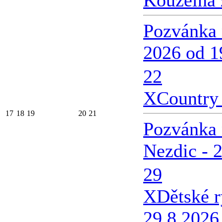
Kouzelná 
Pozvánka 
2026 od 1
22
X
Country 
17
18
19
20
21
Pozvánka 
Nezdic - 
29
X
Dětské 
29.8.2026