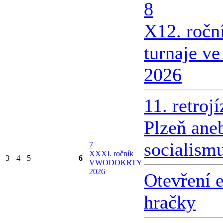
8
X
12. ročn
turnaje v
2026
11. retroj
Plzeň ane
socialism
7
X
XXI. ročník
3
4
5
6
VWODOKRTY
2026
Otevření 
hračky