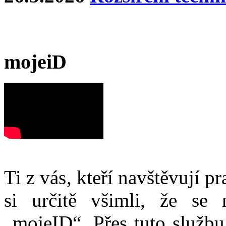
mojeiD
Ti z vás, kteří navštěvují p
si určitě všimli, že se
„mojeID“. Přes tuto službu