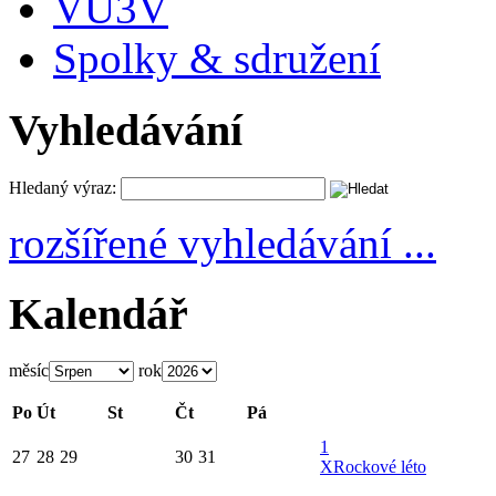
VU3V
Spolky & sdružení
Vyhledávání
Hledaný výraz:
rozšířené vyhledávání ...
Kalendář
měsíc
rok
Po
Út
St
Čt
Pá
1
27
28
29
30
31
X
Rockové léto