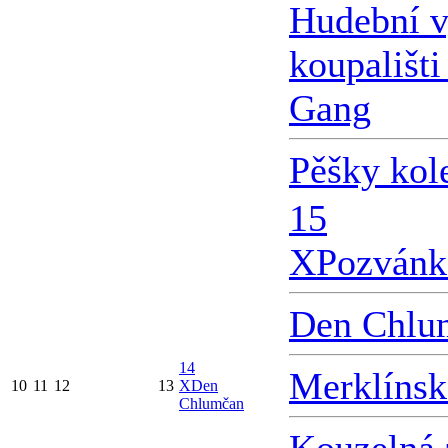
Hudební v
koupališti
Gang
Pěšky kol
15
X
Pozvánk
Den Chlu
14
Merklínsk
10
11
12
13
X
Den
Chlumčan