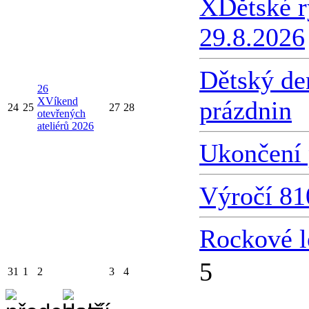
X
Dětské 
29.8.2026
Dětský de
26
X
Víkend
prázdnin
24
25
27
28
otevřených
ateliérů 2026
Ukončení 
Výročí 81
Rockové l
5
31
1
2
3
4