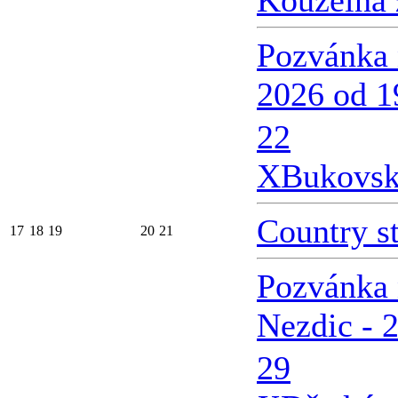
Kouzelná 
Pozvánka 
2026 od 1
22
X
Bukovsk
Country s
17
18
19
20
21
Pozvánka 
Nezdic - 
29