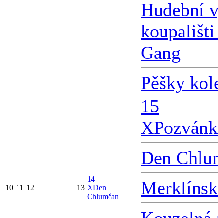
Hudební v
koupališti
Gang
Pěšky kol
15
X
Pozvánk
Den Chlu
14
Merklínsk
10
11
12
13
X
Den
Chlumčan