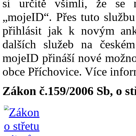
si určitě všimli, že se
„mojeID“. Přes tuto službu
přihlásit jak k novým ank
dalších služeb na české
mojeID přináší nové možno
obce Příchovice. Více info
Zákon č.159/2006 Sb, o s