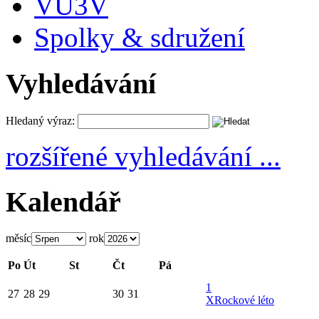
VU3V
Spolky & sdružení
Vyhledávání
Hledaný výraz:
rozšířené vyhledávání ...
Kalendář
měsíc
rok
Po
Út
St
Čt
Pá
1
27
28
29
30
31
X
Rockové léto