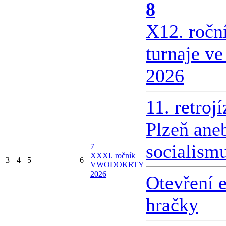
8
X
12. ročn
turnaje v
2026
11. retroj
Plzeň ane
socialism
7
X
XXI. ročník
3
4
5
6
VWODOKRTY
2026
Otevření 
hračky