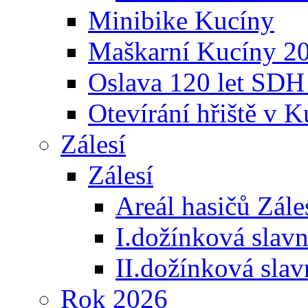
Minibike Kucíny
Maškarní Kucíny 2
Oslava 120 let SDH
Otevírání hřiště v 
Zálesí
Zálesí
Areál hasičů Zále
I.dožínková slav
II.dožínková sla
Rok 2026