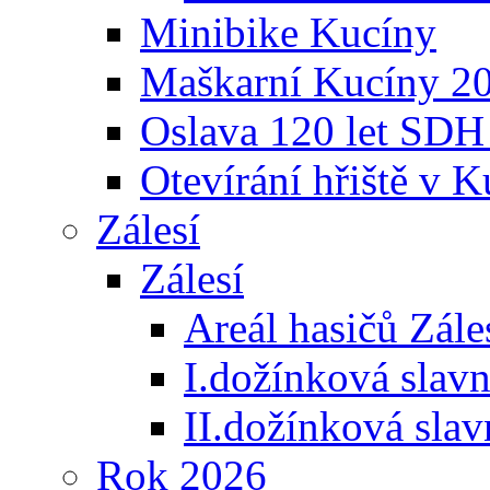
Minibike Kucíny
Maškarní Kucíny 2
Oslava 120 let SDH
Otevírání hřiště v 
Zálesí
Zálesí
Areál hasičů Zále
I.dožínková slav
II.dožínková sla
Rok 2026