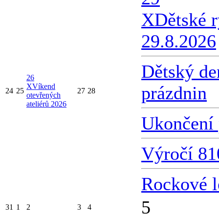
X
Dětské 
29.8.2026
Dětský de
26
X
Víkend
prázdnin
24
25
27
28
otevřených
ateliérů 2026
Ukončení 
Výročí 81
Rockové l
5
31
1
2
3
4