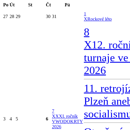
Po
Út
St
Čt
Pá
1
27
28
29
30
31
X
Rockové léto
8
X
12. ročn
turnaje v
2026
11. retroj
Plzeň ane
socialism
7
X
XXI. ročník
3
4
5
6
VWODOKRTY
2026