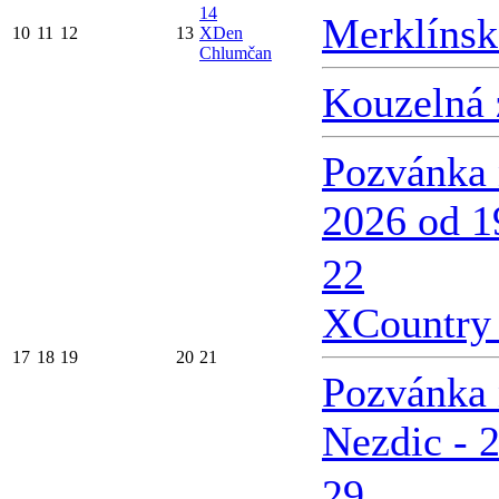
14
Merklínsk
10
11
12
13
X
Den
Chlumčan
Kouzelná 
Pozvánka 
2026 od 1
22
X
Country 
17
18
19
20
21
Pozvánka 
Nezdic - 
29