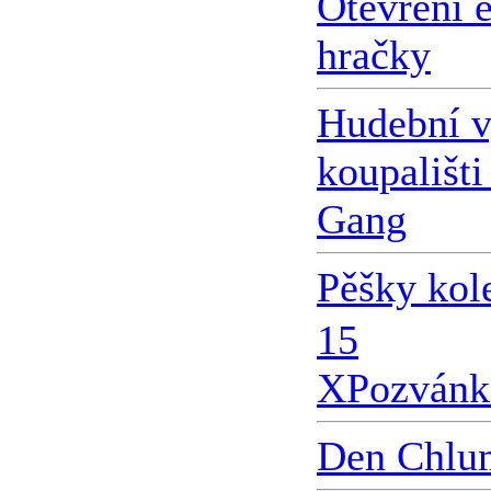
Otevření 
hračky
Hudební v
koupališti
Gang
Pěšky kol
15
X
Pozvánk
Den Chlu