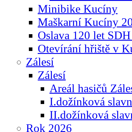
Minibike Kucíny
Maškarní Kucíny 2
Oslava 120 let SDH
Otevírání hřiště v 
Zálesí
Zálesí
Areál hasičů Zále
I.dožínková slav
II.dožínková sla
Rok 2026