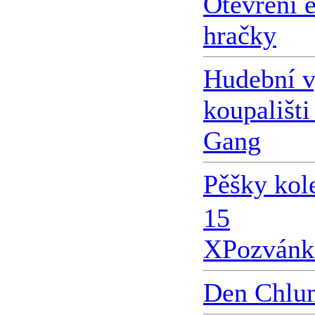
Otevření 
hračky
Hudební v
koupališti
Gang
Pěšky kol
15
X
Pozvánk
Den Chlu