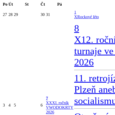
Po
Út
St
Čt
Pá
1
27
28
29
30
31
X
Rockové léto
8
X
12. ročn
turnaje v
2026
11. retroj
Plzeň ane
socialism
7
X
XXI. ročník
3
4
5
6
VWODOKRTY
2026