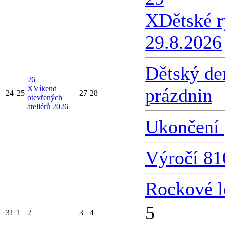
X
Dětské 
29.8.2026
Dětský de
26
X
Víkend
prázdnin
24
25
27
28
otevřených
ateliérů 2026
Ukončení 
Výročí 81
Rockové l
5
31
1
2
3
4