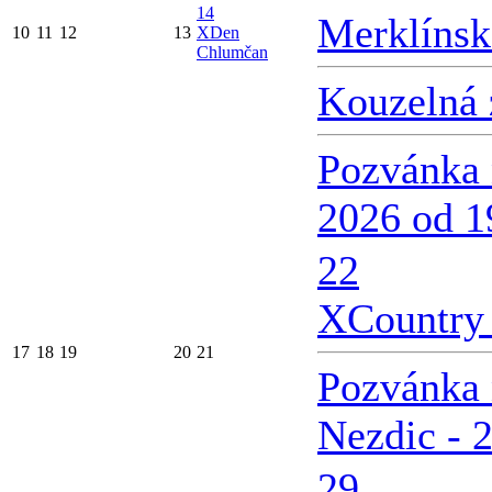
14
Merklínsk
10
11
12
13
X
Den
Chlumčan
Kouzelná 
Pozvánka 
2026 od 1
22
X
Country 
17
18
19
20
21
Pozvánka 
Nezdic - 
29