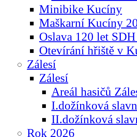
Minibike Kucíny
Maškarní Kucíny 2
Oslava 120 let SDH
Otevírání hřiště v 
Zálesí
Zálesí
Areál hasičů Zále
I.dožínková slav
II.dožínková sla
Rok 2026