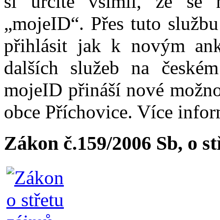
si určitě všimli, že se
„mojeID“. Přes tuto službu
přihlásit jak k novým ank
dalších služeb na české
mojeID přináší nové možno
obce Příchovice. Více info
Zákon č.159/2006 Sb, o s