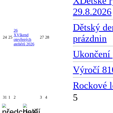
X
Dětské 
29.8.2026
Dětský de
26
X
Víkend
prázdnin
24
25
27
28
otevřených
ateliérů 2026
Ukončení 
Výročí 81
Rockové l
5
31
1
2
3
4