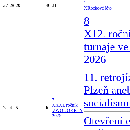
1
27
28
29
30
31
X
Rockové léto
8
X
12. ročn
turnaje v
2026
11. retroj
Plzeň ane
socialism
7
X
XXI. ročník
3
4
5
6
VWODOKRTY
2026
Otevření 