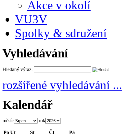
Akce v okolí
VU3V
Spolky & sdružení
Vyhledávání
Hledaný výraz:
rozšířené vyhledávání ...
Kalendář
měsíc
rok
Po
Út
St
Čt
Pá