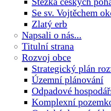
Stezka českých poh
Se sv. Vojtěchem ok
Zlatý erb
Napsali o nás...
Titulní strana
Rozvoj obce
Strategický plán ro
Územní plánování
Odpadové hospodář
Komplexní pozemko