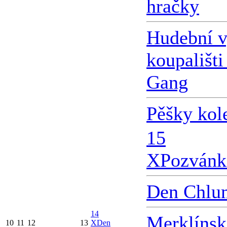
hračky
Hudební v
koupališti
Gang
Pěšky kol
15
X
Pozvánk
Den Chlu
14
Merklínsk
10
11
12
13
X
Den