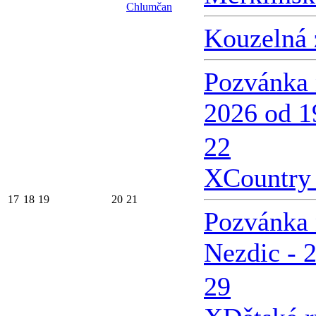
Chlumčan
Kouzelná 
Pozvánka 
2026 od 1
22
X
Country 
17
18
19
20
21
Pozvánka 
Nezdic - 
29