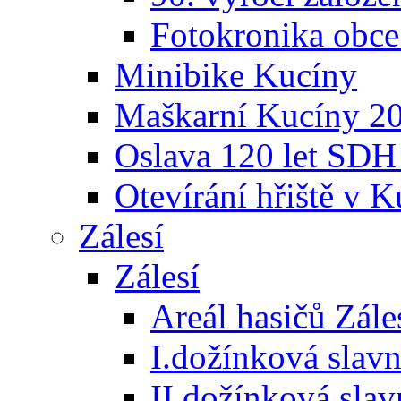
Fotokronika obc
Minibike Kucíny
Maškarní Kucíny 2
Oslava 120 let SDH
Otevírání hřiště v 
Zálesí
Zálesí
Areál hasičů Zále
I.dožínková slav
II.dožínková sla