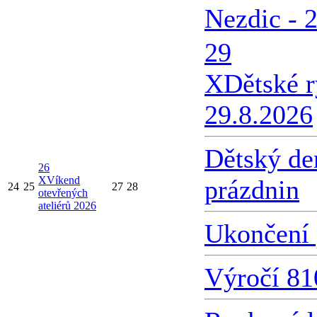
Nezdic - 
29
X
Dětské 
29.8.2026
Dětský de
26
X
Víkend
prázdnin
24
25
27
28
otevřených
ateliérů 2026
Ukončení 
Výročí 81