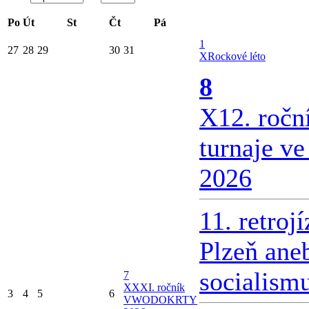
Po
Út
St
Čt
Pá
1
27
28
29
30
31
X
Rockové léto
8
X
12. ročn
turnaje v
2026
11. retroj
Plzeň ane
socialism
7
X
XXI. ročník
3
4
5
6
VWODOKRTY