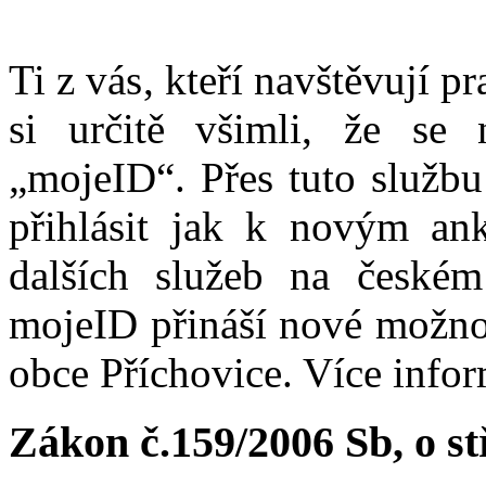
Ti z vás, kteří navštěvují p
si určitě všimli, že se
„mojeID“. Přes tuto službu
přihlásit jak k novým ank
dalších služeb na české
mojeID přináší nové možno
obce Příchovice. Více info
Zákon č.159/2006 Sb, o s