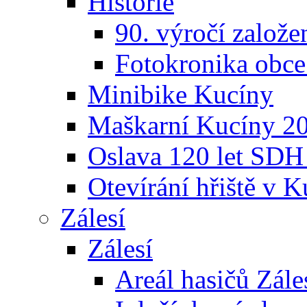
Historie
90. výročí založ
Fotokronika obc
Minibike Kucíny
Maškarní Kucíny 2
Oslava 120 let SDH
Otevírání hřiště v 
Zálesí
Zálesí
Areál hasičů Zále