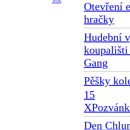
2026
Otevření 
hračky
Hudební v
koupališti
Gang
Pěšky kol
15
X
Pozvánk
Den Chlu