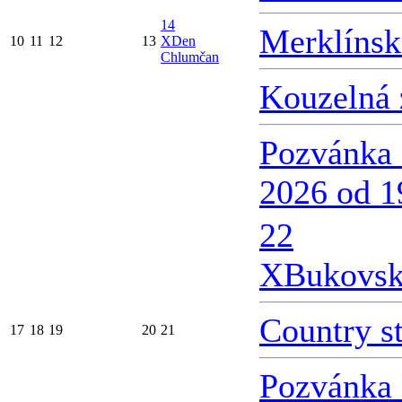
14
Merklínsk
10
11
12
13
X
Den
Chlumčan
Kouzelná 
Pozvánka 
2026 od 1
22
X
Bukovsk
Country s
17
18
19
20
21
Pozvánka 